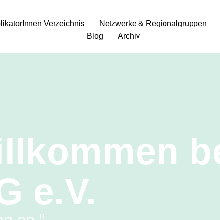
plikatorInnen Verzeichnis
Netzwerke & Regionalgruppen
Blog
Archiv
illkommen b
G e.V.
g an."