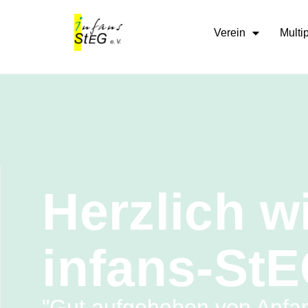
Verein
Multi
Herzlich w
infans-StE
"Gut aufgehoben von Anfan